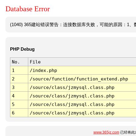
Database Error
(1040) 365建站错误警告：连接数据库失败，可能的原因：1、数
PHP Debug
No.
File
1
/index.php
2
/source/function/function_extend.php
3
/source/class/jzmysql.class.php
4
/source/class/jzmysql.class.php
5
/source/class/jzmysql.class.php
6
/source/class/jzmysql.class.php
www.365jz.com
已经将此