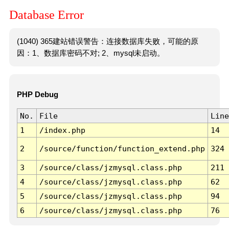
Database Error
(1040) 365建站错误警告：连接数据库失败，可能的原
因：1、数据库密码不对; 2、mysql未启动。
PHP Debug
No.
File
Line
1
/index.php
14
2
/source/function/function_extend.php
324
3
/source/class/jzmysql.class.php
211
4
/source/class/jzmysql.class.php
62
5
/source/class/jzmysql.class.php
94
6
/source/class/jzmysql.class.php
76