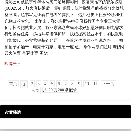
博彩公司被抓事件华体网澳门足球博彩网_ 夜幕来临下的鄂尔多斯
(600295)，灯火直快通后，霓虹耀眼，似时髦繁星的盏盏灯光扮靓
整座城，也书写见证着在电力的撑执下，这片地皮上社会经济和住
户糊口的变化。 比年来，鄂尔多斯供电公司践行国有企业三大背
负，长久把就业大局、就业东说念主民环球好意思好糊口用电需求
行动紧要任务，多措并举增供扩销，执续提高就业水平，加快鼓动
电能替代，夯实营销基础处罚……在追求优质就业的说念路上，撸
起袖子加油干，电亮千万家，电暖一座城。 华体网澳门足球博彩网
焱火体育 皇冠体育 围绕
欧博开户
首页
2
3
4
5
6
7
8
9
10
11
下一页
1
共
20
页
200
条记录
末页
友情链接：