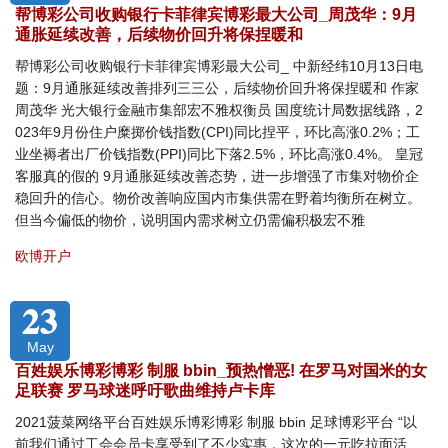
帮博彩公司收购银行卡菲律宾博彩最大公司_周茂华：9月
通胀延续改善，后续物价回升将保捏暖和
帮博彩公司收购银行卡菲律宾博彩最大公司_ 中新经纬10月13日电
题：9月通胀延续改善排列三三公，后续物价回升将保捏暖和 作家
周茂华 光大银行金融市集部宏不雅权衡员 国度统计局数据线路，2
023年9月份住户糜掷价钱指数(CPI)同比捏平，环比高涨0.2%；工
业坐褥者出厂价钱指数(PPI)同比下落2.5%，环比高涨0.4%。 皇冠
客服真的假的 9月通胀延续改善态势，进一步增强了市集对物价企
稳回升的信心。物价改善响应国内市集供需在野着均衡所在树立。
但当今偏低的物价，说明国内需求树立仍需偏积极宏不雅
欧博开户
23
May
百姓娱乐博彩博彩 制服 bbin_预热憎恶! 在罗马对国米的女
足联赛 罗马球迷呼吁歌曲维持卢卡库
2021菠菜网络平台百姓娱乐博彩博彩 制服 bbin 足球博彩平台 “以
前我们通过工会会员卡享受到了不少实惠，这次的一元吃拉面活