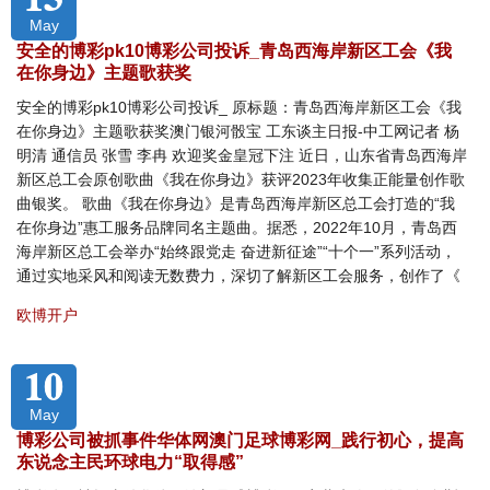
May
安全的博彩pk10博彩公司投诉_青岛西海岸新区工会《我
在你身边》主题歌获奖
安全的博彩pk10博彩公司投诉_ 原标题：青岛西海岸新区工会《我
在你身边》主题歌获奖澳门银河骰宝 工东谈主日报-中工网记者 杨
明清 通信员 张雪 李冉 欢迎奖金皇冠下注 近日，山东省青岛西海岸
新区总工会原创歌曲《我在你身边》获评2023年收集正能量创作歌
曲银奖。 歌曲《我在你身边》是青岛西海岸新区总工会打造的“我
在你身边”惠工服务品牌同名主题曲。据悉，2022年10月，青岛西
海岸新区总工会举办“始终跟党走 奋进新征途”“十个一”系列活动，
通过实地采风和阅读无数费力，深切了解新区工会服务，创作了《
欧博开户
10
May
博彩公司被抓事件华体网澳门足球博彩网_践行初心，提高
东说念主民环球电力“取得感”