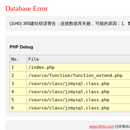
Database Error
(1040) 365建站错误警告：连接数据库失败，可能的原因：1、数
PHP Debug
No.
File
1
/index.php
2
/source/function/function_extend.php
3
/source/class/jzmysql.class.php
4
/source/class/jzmysql.class.php
5
/source/class/jzmysql.class.php
6
/source/class/jzmysql.class.php
www.365jz.com
已经将此