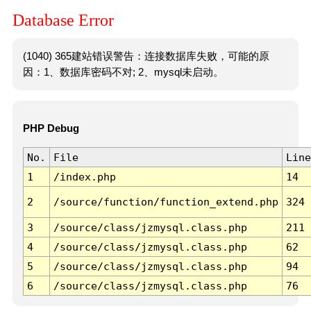
Database Error
(1040) 365建站错误警告：连接数据库失败，可能的原
因：1、数据库密码不对; 2、mysql未启动。
PHP Debug
No.
File
Line
1
/index.php
14
2
/source/function/function_extend.php
324
3
/source/class/jzmysql.class.php
211
4
/source/class/jzmysql.class.php
62
5
/source/class/jzmysql.class.php
94
6
/source/class/jzmysql.class.php
76