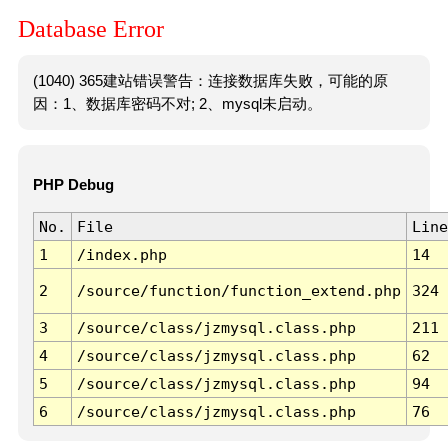
Database Error
(1040) 365建站错误警告：连接数据库失败，可能的原
因：1、数据库密码不对; 2、mysql未启动。
PHP Debug
No.
File
Line
1
/index.php
14
2
/source/function/function_extend.php
324
3
/source/class/jzmysql.class.php
211
4
/source/class/jzmysql.class.php
62
5
/source/class/jzmysql.class.php
94
6
/source/class/jzmysql.class.php
76