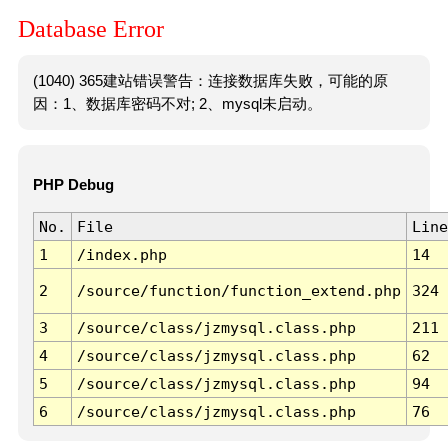
Database Error
(1040) 365建站错误警告：连接数据库失败，可能的原
因：1、数据库密码不对; 2、mysql未启动。
PHP Debug
No.
File
Line
1
/index.php
14
2
/source/function/function_extend.php
324
3
/source/class/jzmysql.class.php
211
4
/source/class/jzmysql.class.php
62
5
/source/class/jzmysql.class.php
94
6
/source/class/jzmysql.class.php
76