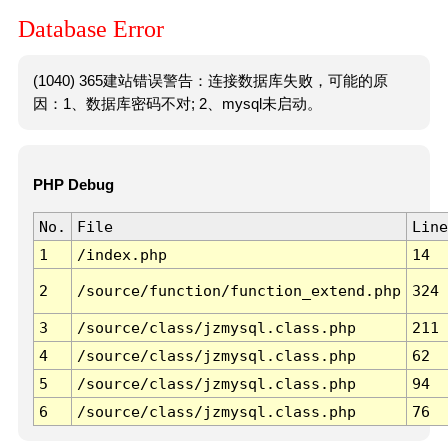
Database Error
(1040) 365建站错误警告：连接数据库失败，可能的原
因：1、数据库密码不对; 2、mysql未启动。
PHP Debug
No.
File
Line
1
/index.php
14
2
/source/function/function_extend.php
324
3
/source/class/jzmysql.class.php
211
4
/source/class/jzmysql.class.php
62
5
/source/class/jzmysql.class.php
94
6
/source/class/jzmysql.class.php
76