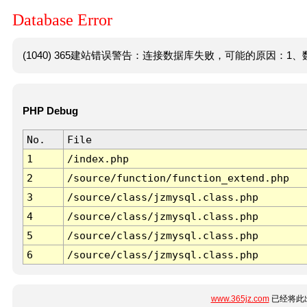
Database Error
(1040) 365建站错误警告：连接数据库失败，可能的原因：1、数
PHP Debug
No.
File
1
/index.php
2
/source/function/function_extend.php
3
/source/class/jzmysql.class.php
4
/source/class/jzmysql.class.php
5
/source/class/jzmysql.class.php
6
/source/class/jzmysql.class.php
www.365jz.com
已经将此