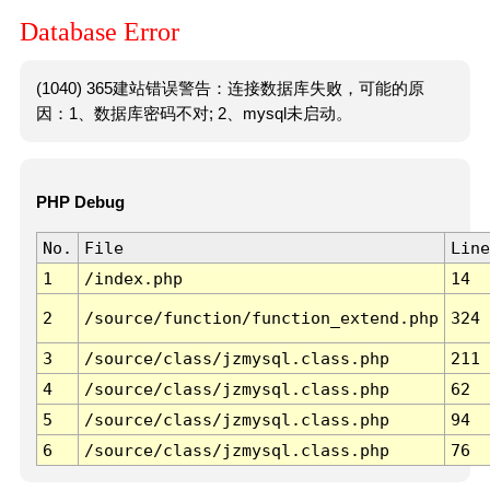
Database Error
(1040) 365建站错误警告：连接数据库失败，可能的原
因：1、数据库密码不对; 2、mysql未启动。
PHP Debug
No.
File
Line
1
/index.php
14
2
/source/function/function_extend.php
324
3
/source/class/jzmysql.class.php
211
4
/source/class/jzmysql.class.php
62
5
/source/class/jzmysql.class.php
94
6
/source/class/jzmysql.class.php
76