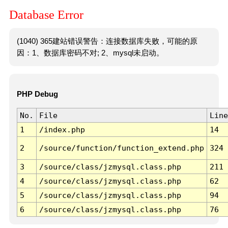
Database Error
(1040) 365建站错误警告：连接数据库失败，可能的原
因：1、数据库密码不对; 2、mysql未启动。
PHP Debug
No.
File
Line
1
/index.php
14
2
/source/function/function_extend.php
324
3
/source/class/jzmysql.class.php
211
4
/source/class/jzmysql.class.php
62
5
/source/class/jzmysql.class.php
94
6
/source/class/jzmysql.class.php
76