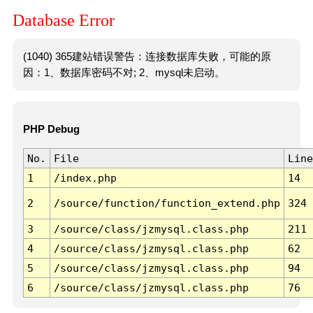
Database Error
(1040) 365建站错误警告：连接数据库失败，可能的原
因：1、数据库密码不对; 2、mysql未启动。
PHP Debug
No.
File
Line
1
/index.php
14
2
/source/function/function_extend.php
324
3
/source/class/jzmysql.class.php
211
4
/source/class/jzmysql.class.php
62
5
/source/class/jzmysql.class.php
94
6
/source/class/jzmysql.class.php
76