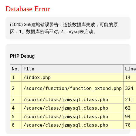
Database Error
(1040) 365建站错误警告：连接数据库失败，可能的原
因：1、数据库密码不对; 2、mysql未启动。
PHP Debug
No.
File
Line
1
/index.php
14
2
/source/function/function_extend.php
324
3
/source/class/jzmysql.class.php
211
4
/source/class/jzmysql.class.php
62
5
/source/class/jzmysql.class.php
94
6
/source/class/jzmysql.class.php
76