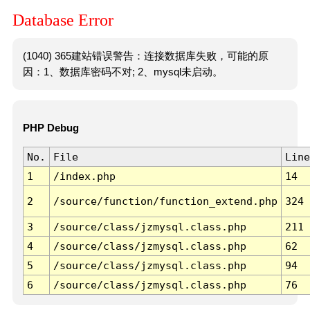
Database Error
(1040) 365建站错误警告：连接数据库失败，可能的原
因：1、数据库密码不对; 2、mysql未启动。
PHP Debug
No.
File
Line
1
/index.php
14
2
/source/function/function_extend.php
324
3
/source/class/jzmysql.class.php
211
4
/source/class/jzmysql.class.php
62
5
/source/class/jzmysql.class.php
94
6
/source/class/jzmysql.class.php
76