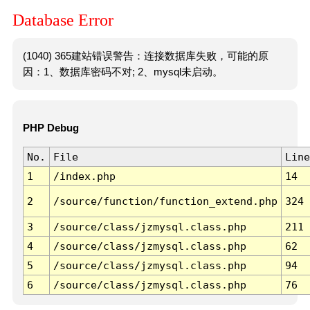
Database Error
(1040) 365建站错误警告：连接数据库失败，可能的原
因：1、数据库密码不对; 2、mysql未启动。
PHP Debug
No.
File
Line
1
/index.php
14
2
/source/function/function_extend.php
324
3
/source/class/jzmysql.class.php
211
4
/source/class/jzmysql.class.php
62
5
/source/class/jzmysql.class.php
94
6
/source/class/jzmysql.class.php
76