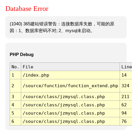
Database Error
(1040) 365建站错误警告：连接数据库失败，可能的原
因：1、数据库密码不对; 2、mysql未启动。
PHP Debug
No.
File
Line
1
/index.php
14
2
/source/function/function_extend.php
324
3
/source/class/jzmysql.class.php
211
4
/source/class/jzmysql.class.php
62
5
/source/class/jzmysql.class.php
94
6
/source/class/jzmysql.class.php
76