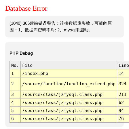
Database Error
(1040) 365建站错误警告：连接数据库失败，可能的原
因：1、数据库密码不对; 2、mysql未启动。
PHP Debug
No.
File
Line
1
/index.php
14
2
/source/function/function_extend.php
324
3
/source/class/jzmysql.class.php
211
4
/source/class/jzmysql.class.php
62
5
/source/class/jzmysql.class.php
94
6
/source/class/jzmysql.class.php
76