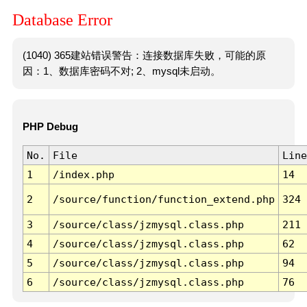
Database Error
(1040) 365建站错误警告：连接数据库失败，可能的原
因：1、数据库密码不对; 2、mysql未启动。
PHP Debug
No.
File
Line
1
/index.php
14
2
/source/function/function_extend.php
324
3
/source/class/jzmysql.class.php
211
4
/source/class/jzmysql.class.php
62
5
/source/class/jzmysql.class.php
94
6
/source/class/jzmysql.class.php
76