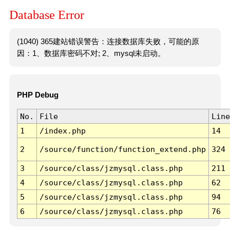
Database Error
(1040) 365建站错误警告：连接数据库失败，可能的原
因：1、数据库密码不对; 2、mysql未启动。
PHP Debug
No.
File
Line
1
/index.php
14
2
/source/function/function_extend.php
324
3
/source/class/jzmysql.class.php
211
4
/source/class/jzmysql.class.php
62
5
/source/class/jzmysql.class.php
94
6
/source/class/jzmysql.class.php
76