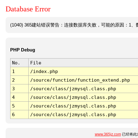
Database Error
(1040) 365建站错误警告：连接数据库失败，可能的原因：1、数
PHP Debug
No.
File
1
/index.php
2
/source/function/function_extend.php
3
/source/class/jzmysql.class.php
4
/source/class/jzmysql.class.php
5
/source/class/jzmysql.class.php
6
/source/class/jzmysql.class.php
www.365jz.com
已经将此