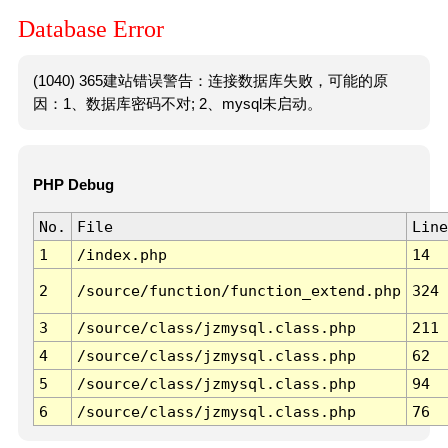
Database Error
(1040) 365建站错误警告：连接数据库失败，可能的原
因：1、数据库密码不对; 2、mysql未启动。
PHP Debug
No.
File
Line
1
/index.php
14
2
/source/function/function_extend.php
324
3
/source/class/jzmysql.class.php
211
4
/source/class/jzmysql.class.php
62
5
/source/class/jzmysql.class.php
94
6
/source/class/jzmysql.class.php
76