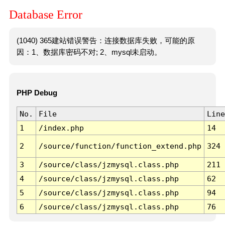
Database Error
(1040) 365建站错误警告：连接数据库失败，可能的原
因：1、数据库密码不对; 2、mysql未启动。
PHP Debug
No.
File
Line
1
/index.php
14
2
/source/function/function_extend.php
324
3
/source/class/jzmysql.class.php
211
4
/source/class/jzmysql.class.php
62
5
/source/class/jzmysql.class.php
94
6
/source/class/jzmysql.class.php
76