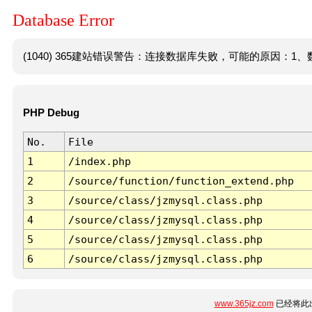
Database Error
(1040) 365建站错误警告：连接数据库失败，可能的原因：1、数
PHP Debug
No.
File
1
/index.php
2
/source/function/function_extend.php
3
/source/class/jzmysql.class.php
4
/source/class/jzmysql.class.php
5
/source/class/jzmysql.class.php
6
/source/class/jzmysql.class.php
www.365jz.com
已经将此