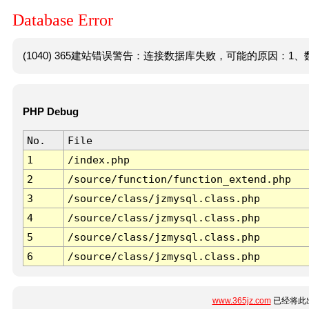
Database Error
(1040) 365建站错误警告：连接数据库失败，可能的原因：1、数
PHP Debug
No.
File
1
/index.php
2
/source/function/function_extend.php
3
/source/class/jzmysql.class.php
4
/source/class/jzmysql.class.php
5
/source/class/jzmysql.class.php
6
/source/class/jzmysql.class.php
www.365jz.com
已经将此