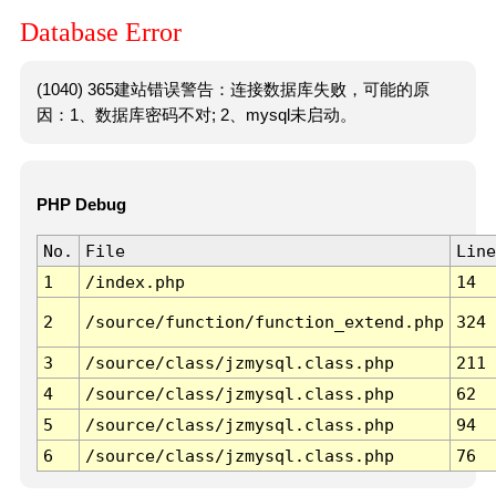
Database Error
(1040) 365建站错误警告：连接数据库失败，可能的原
因：1、数据库密码不对; 2、mysql未启动。
PHP Debug
No.
File
Line
1
/index.php
14
2
/source/function/function_extend.php
324
3
/source/class/jzmysql.class.php
211
4
/source/class/jzmysql.class.php
62
5
/source/class/jzmysql.class.php
94
6
/source/class/jzmysql.class.php
76